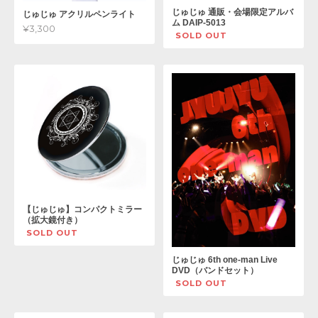
じゅじゅ 通販・会場限定アルバ
じゅじゅ アクリルペンライト
ム DAIP-5013
¥3,300
SOLD OUT
【じゅじゅ】コンパクトミラー
（拡大鏡付き）
SOLD OUT
じゅじゅ 6th one-man Live
DVD（バンドセット）
SOLD OUT