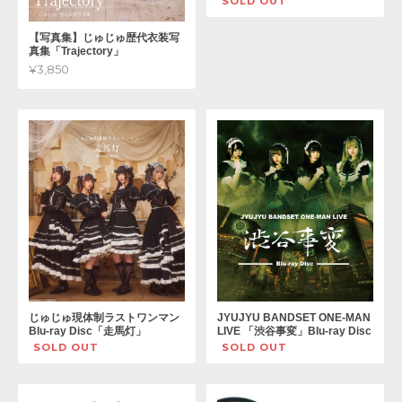
SOLD OUT
【写真集】じゅじゅ歴代衣装写
真集「Trajectory」
¥3,850
じゅじゅ現体制ラストワンマン
JYUJYU BANDSET ONE-MAN
Blu-ray Disc「走馬灯」
LIVE 「渋谷事変」Blu-ray Disc
SOLD OUT
SOLD OUT