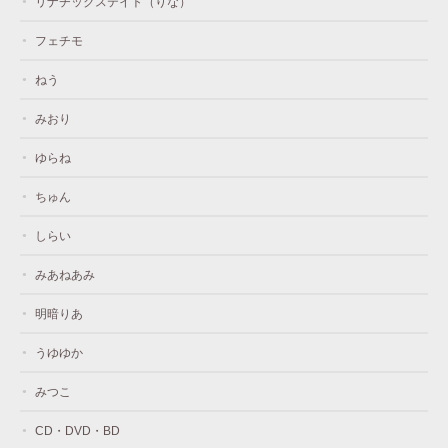
リナチックステイト（りな）
フェチモ
ねう
みおり
ゆらね
ちゅん
しらい
みあねあみ
明暗りあ
うゆゆか
みつこ
CD・DVD・BD