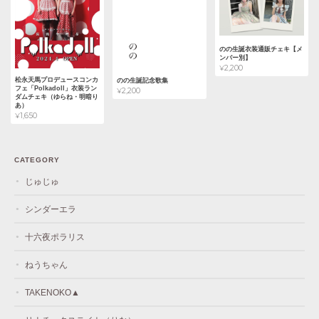
のの生誕衣装通販チェキ【メ
ンバー別】
¥2,200
松永天馬プロデュースコンカ
のの生誕記念歌集
フェ「Polkadoll」衣装ラン
¥2,200
ダムチェキ（ゆらね・明暗り
あ）
¥1,650
CATEGORY
じゅじゅ
シンダーエラ
十六夜ポラリス
ねうちゃん
TAKENOKO▲