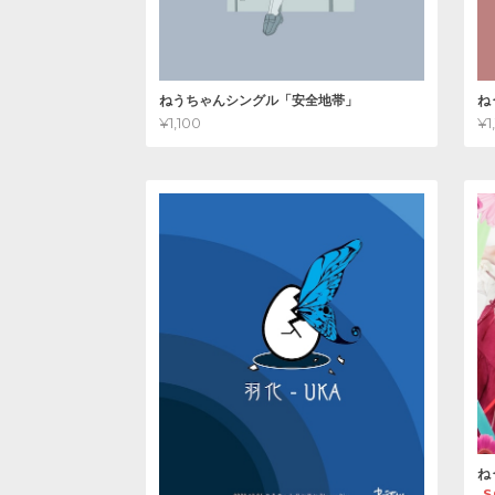
ねうちゃんシングル「安全地帯」
ね
¥1,100
¥1
ね
S