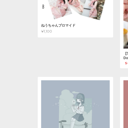
ねうちゃんブロマイド
¥1,100
【
Do
S