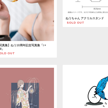
ねうちゃん アクリルスタンド
SOLD OUT
写真集】ねう10周年記念写真集「i ×
ll」
OLD OUT