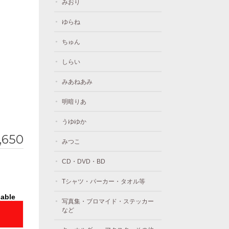
みおり
ゆらね
ちゅん
しらい
みあねあみ
明暗りあ
うゆゆか
1,650
みつこ
CD・DVD・BD
Tシャツ・パーカー・タオル等
lable
写真集・ブロマイド・ステッカー
など