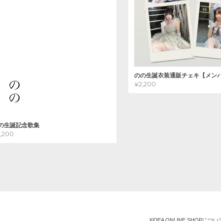
のの生誕衣装通販チェキ【メン
¥2,200
の生誕記念歌集
2,200
XiDEA ONLINE SHOPについ