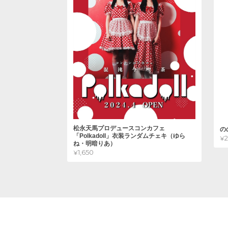
松永天馬プロデュースコンカフェ
の
「Polkadoll」衣装ランダムチェキ（ゆら
¥
ね・明暗りあ）
¥1,650