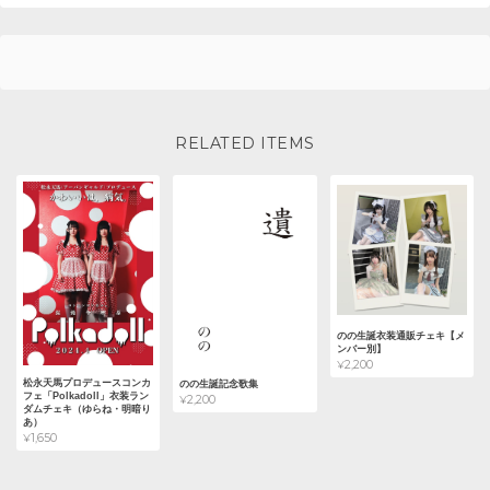
RELATED ITEMS
のの生誕衣装通販チェキ【メ
ンバー別】
¥2,200
松永天馬プロデュースコンカ
のの生誕記念歌集
フェ「Polkadoll」衣装ラン
¥2,200
ダムチェキ（ゆらね・明暗り
あ）
¥1,650