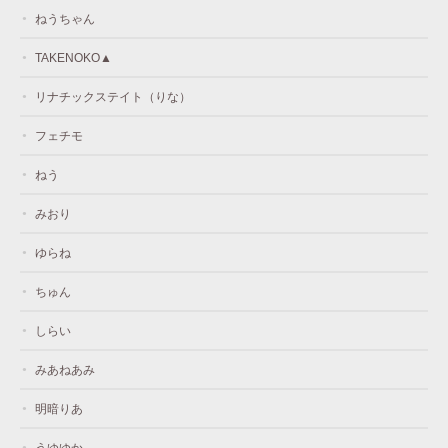
ねうちゃん
TAKENOKO▲
リナチックステイト（りな）
フェチモ
ねう
みおり
ゆらね
ちゅん
しらい
みあねあみ
明暗りあ
うゆゆか