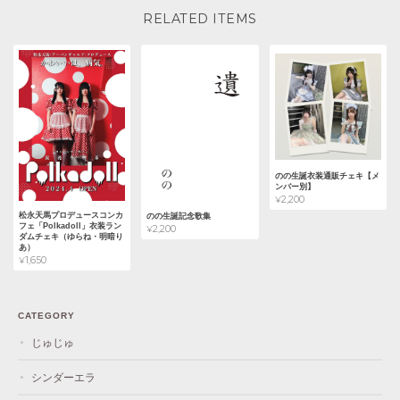
RELATED ITEMS
のの生誕衣装通販チェキ【メ
ンバー別】
¥2,200
松永天馬プロデュースコンカ
のの生誕記念歌集
フェ「Polkadoll」衣装ラン
¥2,200
ダムチェキ（ゆらね・明暗り
あ）
¥1,650
CATEGORY
じゅじゅ
シンダーエラ