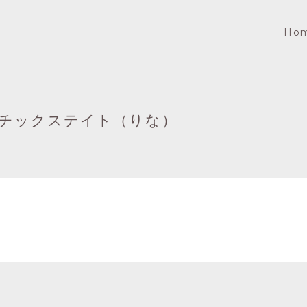
Ho
チックステイト（りな）