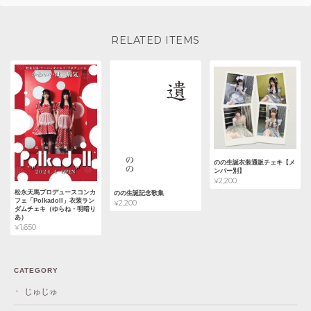
RELATED ITEMS
のの生誕衣装通販チェキ【メ
ンバー別】
¥2,200
松永天馬プロデュースコンカ
のの生誕記念歌集
フェ「Polkadoll」衣装ラン
¥2,200
ダムチェキ（ゆらね・明暗り
あ）
¥1,650
CATEGORY
じゅじゅ