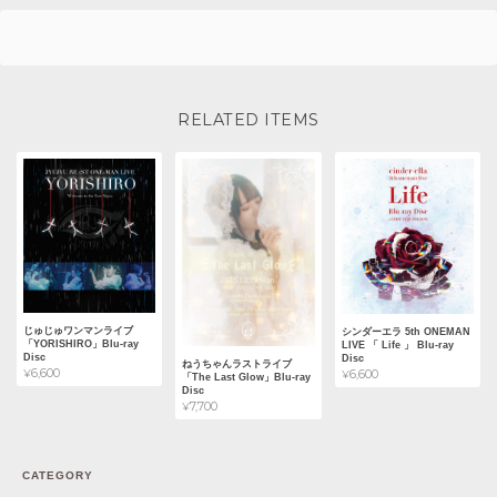
RELATED ITEMS
じゅじゅワンマンライブ
シンダーエラ 5th ONEMAN
「YORISHIRO」Blu-ray
LIVE 「 Life 」 Blu-ray
Disc
Disc
ねうちゃんラストライブ
¥6,600
¥6,600
「The Last Glow」Blu-ray
Disc
¥7,700
CATEGORY