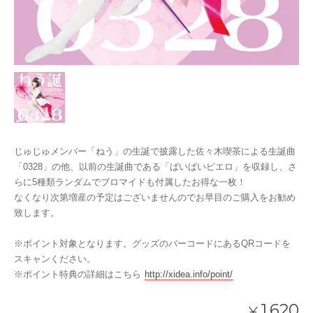
じゅじゅメンバー「ねう」の生誕で披露した佐々木喫茶による生誕曲
「0328」の他、以前の生誕曲である「ばいばいピエロ」を収録し、さ
らに5種類ランダムでブロマイドも付属したお得な一枚！
なくなり次第増産の予定はございませんのでお早目のご購入をお勧め
致します。
※ポイント対象となります。グッズのバーコードにあるQRコードを
スキャンください。
※ポイント特典の詳細はこちら
http://xidea.info/point/
1,620
¥