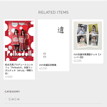
RELATED ITEMS
のの生誕衣装通販チェキ【メ
ンバー別】
¥2,200
松永天馬プロデュースコンカ
のの生誕記念歌集
フェ「Polkadoll」衣装ラン
¥2,200
ダムチェキ（ゆらね・明暗り
あ）
¥1,650
CATEGORY
じゅじゅ