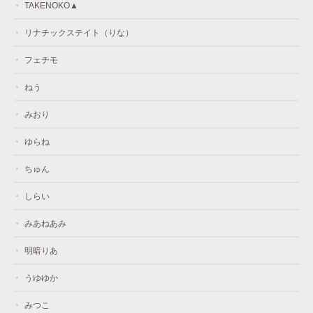
TAKENOKO▲
リナチックステイト（りな）
フェチモ
ねう
みおり
ゆらね
ちゅん
しらい
みあねあみ
明暗りあ
うゆゆか
みつこ