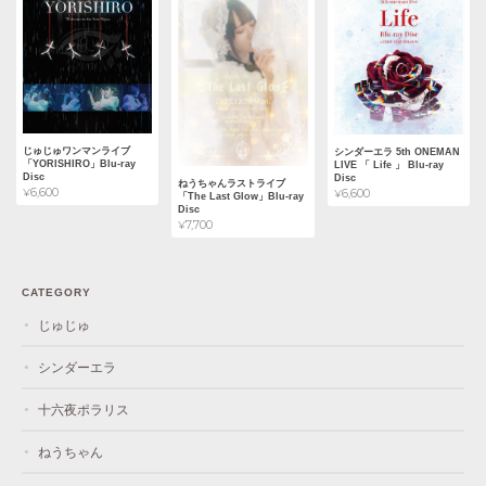
じゅじゅワンマンライブ
シンダーエラ 5th ONEMAN
「YORISHIRO」Blu-ray
LIVE 「 Life 」 Blu-ray
Disc
Disc
ねうちゃんラストライブ
¥6,600
¥6,600
「The Last Glow」Blu-ray
Disc
¥7,700
CATEGORY
じゅじゅ
シンダーエラ
十六夜ポラリス
ねうちゃん