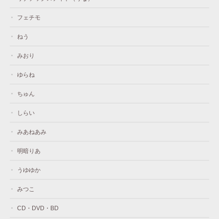
フェチモ
ねう
みおり
ゆらね
ちゅん
しらい
みあねあみ
明暗りあ
うゆゆか
みつこ
CD・DVD・BD