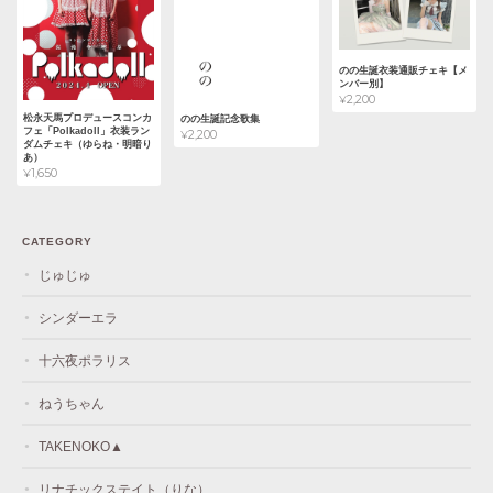
のの生誕衣装通販チェキ【メ
ンバー別】
¥2,200
松永天馬プロデュースコンカ
のの生誕記念歌集
フェ「Polkadoll」衣装ラン
¥2,200
ダムチェキ（ゆらね・明暗り
あ）
¥1,650
CATEGORY
じゅじゅ
シンダーエラ
十六夜ポラリス
ねうちゃん
TAKENOKO▲
リナチックステイト（りな）