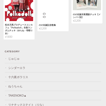
のの生誕衣装通販チェキ【メ
ンバー別】
¥2,200
松永天馬プロデュースコンカ
のの生誕記念歌集
フェ「Polkadoll」衣装ラン
¥2,200
ダムチェキ（ゆらね・明暗り
あ）
¥1,650
CATEGORY
じゅじゅ
シンダーエラ
十六夜ポラリス
ねうちゃん
TAKENOKO▲
リナチックステイト（りな）