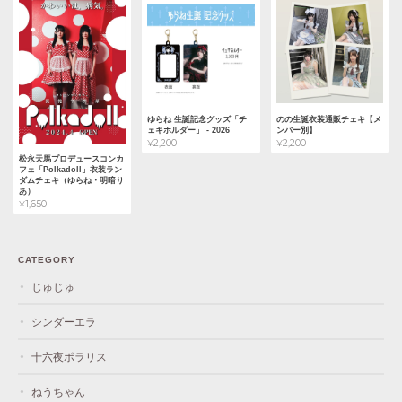
ゆらね 生誕記念グッズ「チ
のの生誕衣装通販チェキ【メ
ェキホルダー」 - 2026
ンバー別】
¥2,200
¥2,200
松永天馬プロデュースコンカ
フェ「Polkadoll」衣装ラン
ダムチェキ（ゆらね・明暗り
あ）
¥1,650
CATEGORY
じゅじゅ
シンダーエラ
十六夜ポラリス
ねうちゃん