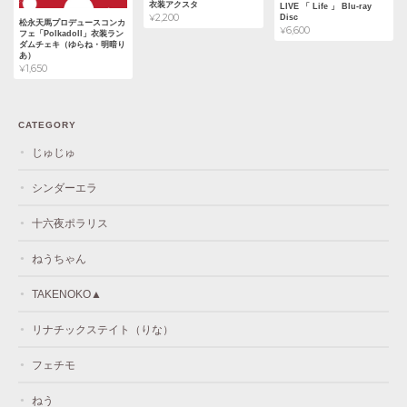
衣装アクスタ
LIVE 「 Life 」 Blu-ray
¥2,200
Disc
松永天馬プロデュースコンカ
¥6,600
フェ「Polkadoll」衣装ラン
ダムチェキ（ゆらね・明暗り
あ）
¥1,650
CATEGORY
じゅじゅ
シンダーエラ
十六夜ポラリス
ねうちゃん
TAKENOKO▲
リナチックステイト（りな）
フェチモ
ねう