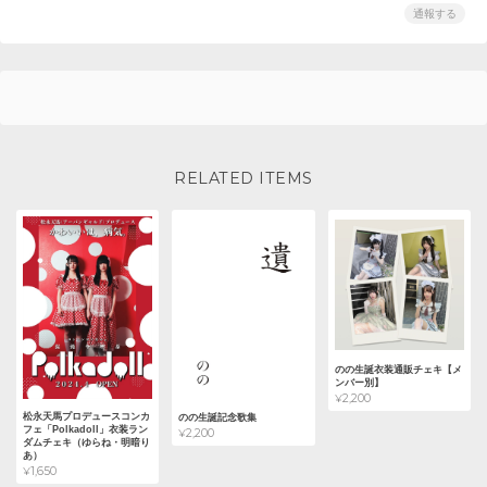
通報する
RELATED ITEMS
のの生誕衣装通販チェキ【メ
ンバー別】
¥2,200
松永天馬プロデュースコンカ
のの生誕記念歌集
フェ「Polkadoll」衣装ラン
¥2,200
ダムチェキ（ゆらね・明暗り
あ）
¥1,650