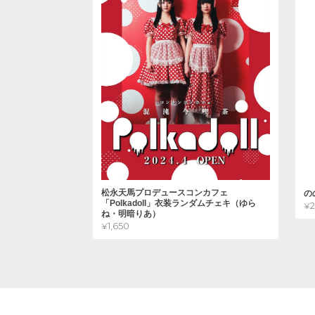
松永天馬プロデュースコンカフェ
の
「Polkadoll」衣装ランダムチェキ（ゆら
¥
ね・明暗りあ）
¥1,650