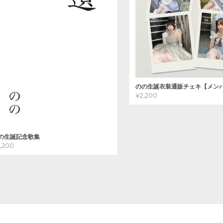
のの生誕衣装通販チェキ【メン
¥2,200
の生誕記念歌集
2,200