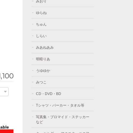
みおり
ゆらね
ちゅん
しらい
みあねあみ
明暗りあ
うゆゆか
1,100
みつこ
CD・DVD・BD
Tシャツ・パーカー・タオル等
写真集・ブロマイド・ステッカー
など
lable