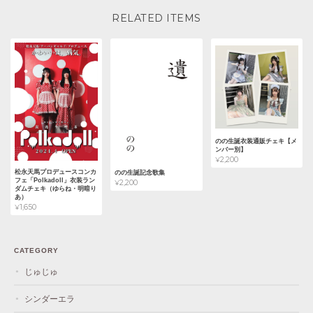
RELATED ITEMS
のの生誕衣装通販チェキ【メ
ンバー別】
¥2,200
松永天馬プロデュースコンカ
のの生誕記念歌集
フェ「Polkadoll」衣装ラン
¥2,200
ダムチェキ（ゆらね・明暗り
あ）
¥1,650
CATEGORY
じゅじゅ
シンダーエラ