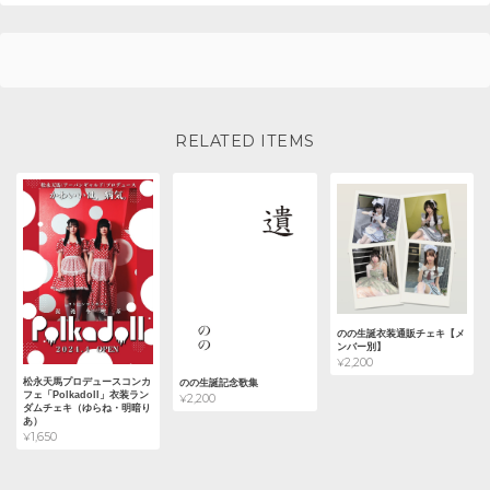
RELATED ITEMS
のの生誕衣装通販チェキ【メ
ンバー別】
¥2,200
松永天馬プロデュースコンカ
のの生誕記念歌集
フェ「Polkadoll」衣装ラン
¥2,200
ダムチェキ（ゆらね・明暗り
あ）
¥1,650