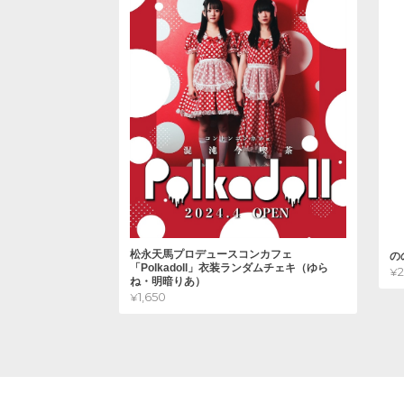
松永天馬プロデュースコンカフェ
の
「Polkadoll」衣装ランダムチェキ（ゆら
¥
ね・明暗りあ）
¥1,650