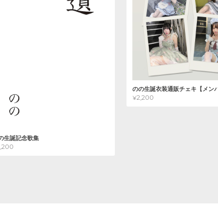
のの生誕衣装通販チェキ【メン
¥2,200
の生誕記念歌集
2,200