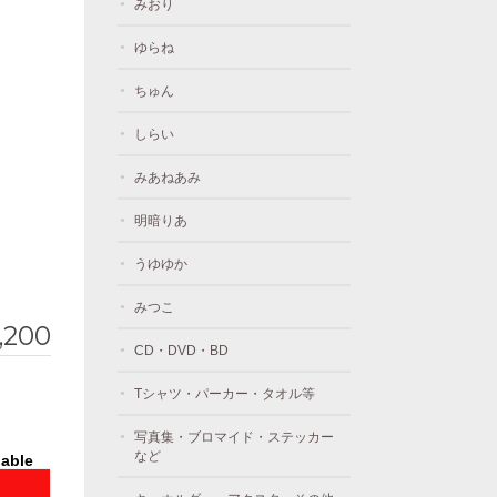
みおり
ゆらね
ちゅん
しらい
みあねあみ
明暗りあ
うゆゆか
みつこ
,200
CD・DVD・BD
Tシャツ・パーカー・タオル等
写真集・ブロマイド・ステッカー
など
lable