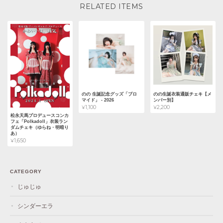
RELATED ITEMS
のの 生誕記念グッズ「ブロ
のの生誕衣装通販チェキ【メ
マイド」 - 2026
ンバー別】
¥1,100
¥2,200
松永天馬プロデュースコンカ
フェ「Polkadoll」衣装ラン
ダムチェキ（ゆらね・明暗り
あ）
¥1,650
CATEGORY
じゅじゅ
シンダーエラ